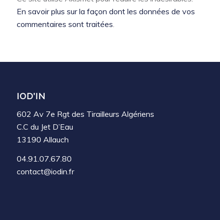
En savoir plus sur la façon dont les données de vos
commentaires sont traitées
.
IOD’IN
602 Av 7e Rgt des Tirailleurs Algériens
C.C du Jet D’Eau
13190 Allauch
04.91.07.67.80
contact@iodin.fr