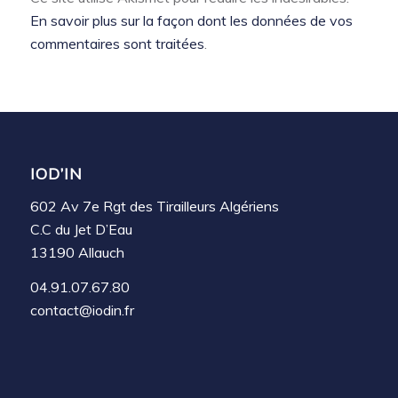
En savoir plus sur la façon dont les données de vos
commentaires sont traitées
.
IOD’IN
602 Av 7e Rgt des Tirailleurs Algériens
C.C du Jet D’Eau
13190 Allauch
04.91.07.67.80
contact@iodin.fr