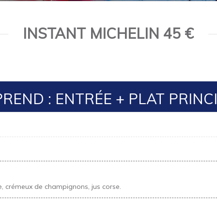
INSTANT MICHELIN 45 €
END : ENTRÉE + PLAT PRINC
, crémeux de champignons, jus corse.