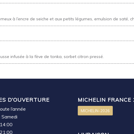
meux à l’encre de seiche et aux petits légumes, emulsion de saté, ch
e infusée à la fève de tonka, sorbet citron pressé.
ES D’OUVERTURE
MICHELIN FRANCE 
oute l’année
MICHELIN-2026
u Samedi
 14:00
 21:00