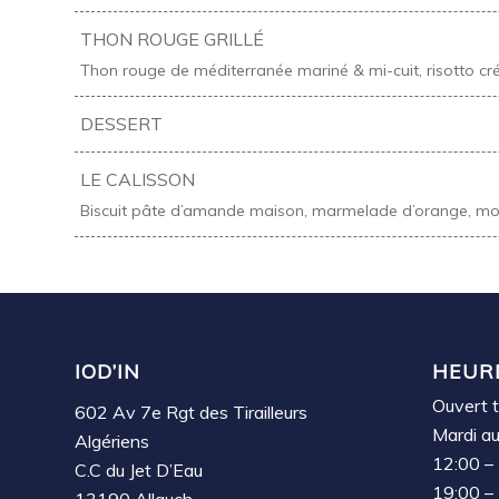
THON ROUGE GRILLÉ
Thon rouge de méditerranée mariné & mi-cuit, risotto cré
DESSERT
LE CALISSON
Biscuit pâte d’amande maison, marmelade d’orange, mouss
IOD’IN
HEUR
Ouvert t
602 Av 7e Rgt des Tirailleurs
Mardi a
Algériens
12:00 –
C.C du Jet D’Eau
19:00 –
13190 Allauch