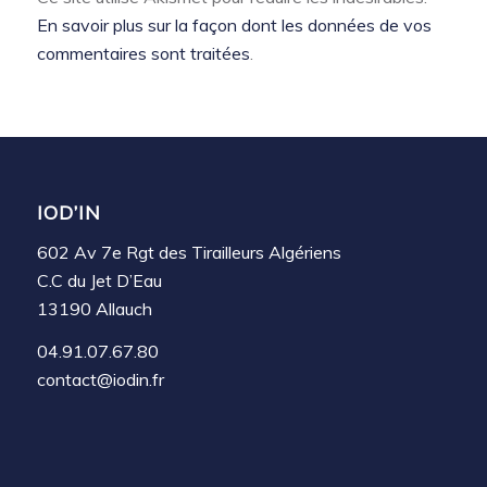
En savoir plus sur la façon dont les données de vos
commentaires sont traitées
.
IOD’IN
602 Av 7e Rgt des Tirailleurs Algériens
C.C du Jet D’Eau
13190 Allauch
04.91.07.67.80
contact@iodin.fr