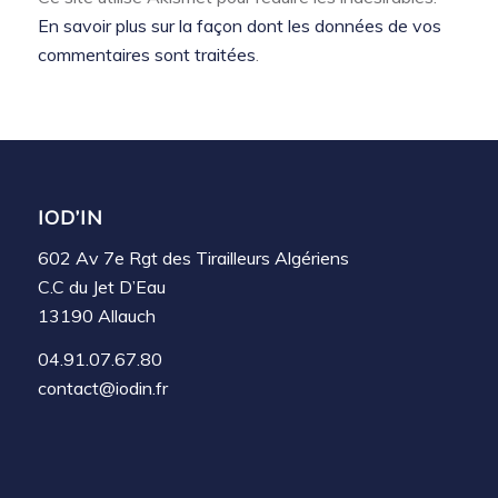
En savoir plus sur la façon dont les données de vos
commentaires sont traitées
.
IOD’IN
602 Av 7e Rgt des Tirailleurs Algériens
C.C du Jet D’Eau
13190 Allauch
04.91.07.67.80
contact@iodin.fr