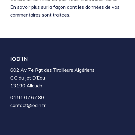
En savoir plus sur la façon dont les données de vos
commentaires sont traitées
.
IOD’IN
602 Av 7e Rgt des Tirailleurs Algériens
C.C du Jet D’Eau
13190 Allauch
04.91.07.67.80
contact@iodin.fr