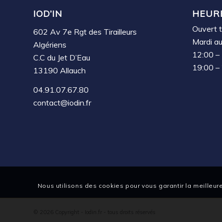
IOD’IN
HEUR
Ouvert t
602 Av 7e Rgt des Tirailleurs
Mardi a
Algériens
12:00 –
C.C du Jet D’Eau
19:00 –
13190 Allauch
04.91.07.67.80
contact@iodin.fr
Nous utilisons des cookies pour vous garantir la meilleure
© 2026 Copyright - Iodin.fr - tous droits réservés